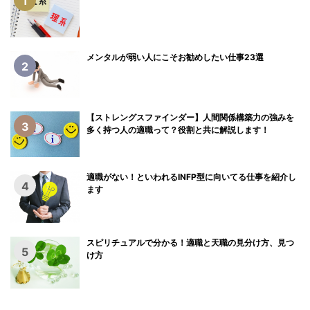
1
メンタルが弱い人にこそお勧めしたい仕事23選
2
【ストレングスファインダー】人間関係構築力の強みを
3
多く持つ人の適職って？役割と共に解説します！
適職がない！といわれるINFP型に向いてる仕事を紹介し
4
ます
スピリチュアルで分かる！適職と天職の見分け方、見つ
5
け方