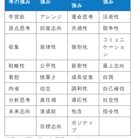
考の強み
強み
強み
強み
学習欲
アレンジ
運命思考
活発性
原点思考
回復志向
共感性
競争性
コミュニ
収集
規律性
個別化
ケーショ
ン
戦略性
公平性
親密性
最上志向
着想
慎重さ
成長促進
自我
内省
信念
調和性
自己確信
分析思考
責任感
適応性
社交性
未来志向
達成欲
包含
指令性
ポジティ
目標志向
ブ