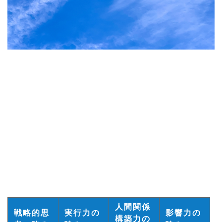
人間関係
戦略的思
実行力の
影響力の
構築力の